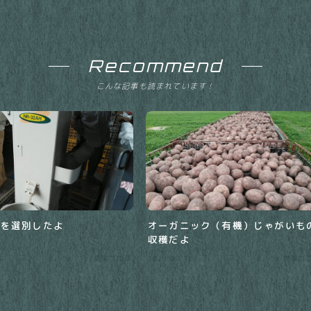
Recommend
こんな記事も読まれています！
麦を選別したよ
オーガニック（有機）じゃがいも
収穫だよ
9
農場ブログ
2021.09.30
農場ブ