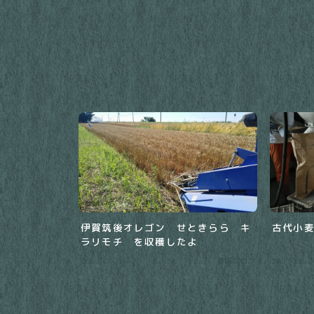
伊賀筑後オレゴン せときらら キ
古代小
ラリモチ を収穫したよ
2021.08.01
農場ブログ
2023.08.0