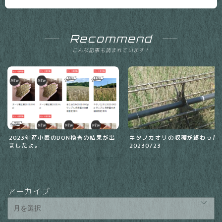
Recommend
こんな記事も読まれています！
2023年産小麦のDON検査の結果が出
キタノカオリの収穫が終わった
ましたよ。
20230723
2023.08.18
農場ブログ
2023.07.24
農
アーカイブ