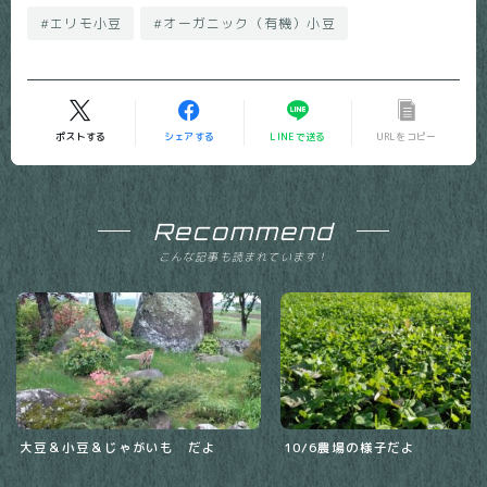
#エリモ小豆
#オーガニック（有機）小豆
ポストする
シェアする
LINEで送る
URLをコピー
Recommend
こんな記事も読まれています！
大豆＆小豆＆じゃがいも だよ
10/6農場の様子だよ