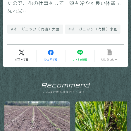
たので、他の仕事をして 頭を冷やす良い休憩に
なれば…
#オーガニック（有機）大豆
#オーガニック（有機）小豆
ポストする
シェアする
LINEで送る
URLをコピー
Recommend
こんな記事も読まれています！