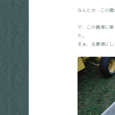
なんとか…この圃
で、この圃場に関
た。
まぁ、当農場にし