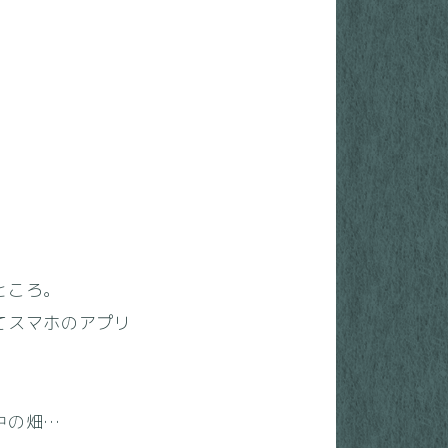
ところ。
てスマホのアプリ
中の畑…