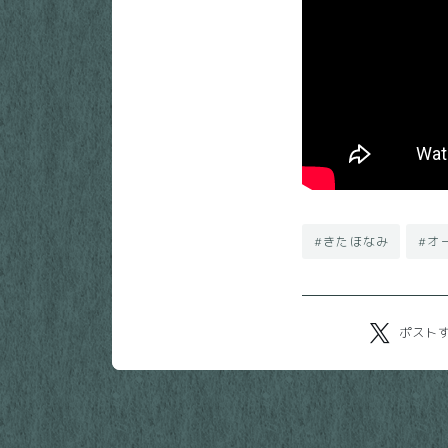
#きたほなみ
#オ
ポスト