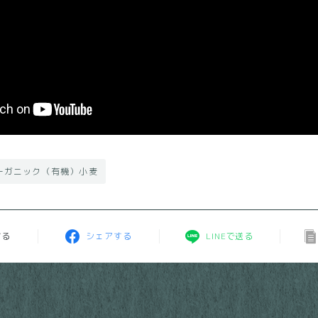
ーガニック（有機）小麦
する
シェアする
LINEで送る