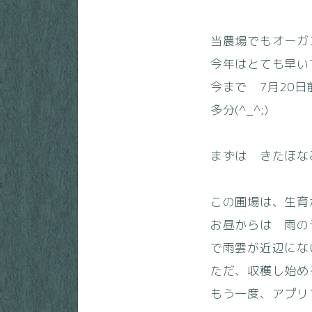
当農場でもオーガ
今年はとても早い
今まで 7月20
多分(^_^;)
まずは きたほ
この圃場は、生育
お昼からは 雨の
で雨雲が近辺にな
ただ、収穫し始め
もう一度、アプリ