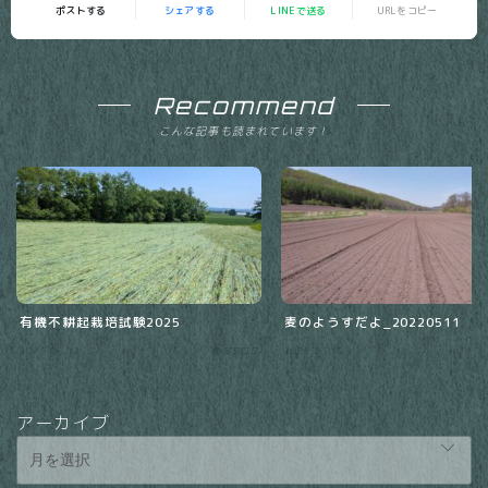
ポストする
シェアする
LINEで送る
URLをコピー
Recommend
こんな記事も読まれています！
有機不耕起栽培試験2025
麦のようすだよ_20220511
2025.06.12
農場ブログ
2022.05.12
農
アーカイブ