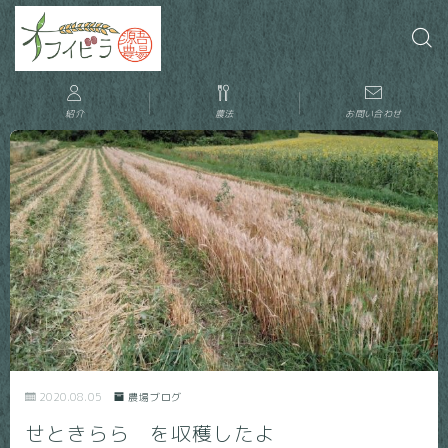
紹介
農法
お問い合わせ
2020.08.05
農場ブログ
せときらら を収穫したよ