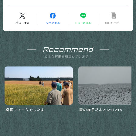
ポストする
シェアする
LINEで送る
URLをコピー
Recommend
こんな記事も読まれています！
視察ウィークでしたよ
麦の様子だよ20211216
2024.07.13
農場ブログ
2021.12.18
農