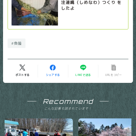
注連縄（しめなわ）つくり を
したよ
#負箙
ポストする
シェアする
LINEで送る
URLをコピー
Recommend
こんな記事も読まれています！