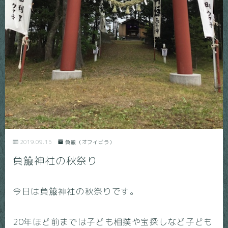
2019.09.15
負箙（オフイビラ）
負箙神社の秋祭り
今日は負箙神社の秋祭りです。
20年ほど前までは子ども相撲や宝探しなど子ども