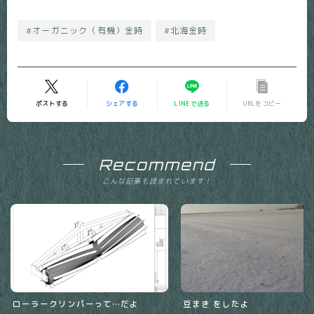
#オーガニック（有機）金時
#北海金時
ポストする
シェアする
LINEで送る
URLをコピー
Recommend
こんな記事も読まれています！
ローラークリンパーって…だよ
豆まき をしたよ